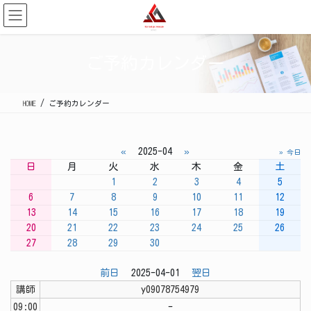
コ
ナ
ン
ビ
テ
ゲ
ン
ー
ご予約カレンダー
ツ
シ
に
ョ
移
ン
HOME
ご予約カレンダー
動
に
移
動
«
2025-04
»
» 今日
日
月
火
水
木
金
土
1
2
3
4
5
6
7
8
9
10
11
12
13
14
15
16
17
18
19
20
21
22
23
24
25
26
27
28
29
30
前日
2025-04-01
翌日
講師
y09078754979
09:00
-