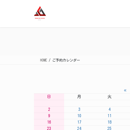
コ
ナ
ン
ビ
テ
ゲ
ン
ー
ツ
シ
に
ョ
移
ン
動
に
移
HOME
ご予約カレンダー
動
«
日
月
火
2
3
4
9
10
11
16
17
18
23
24
25