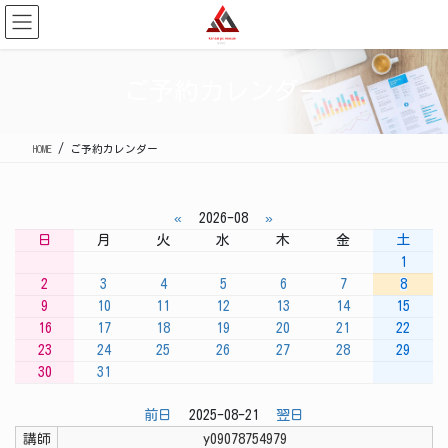
コ
ナ
ン
ビ
テ
ゲ
ン
ー
ご予約カレンダー
ツ
シ
に
ョ
移
ン
HOME
ご予約カレンダー
動
に
移
動
«
2026-08
»
日
月
火
水
木
金
土
1
2
3
4
5
6
7
8
9
10
11
12
13
14
15
16
17
18
19
20
21
22
23
24
25
26
27
28
29
30
31
前日
2025-08-21
翌日
講師
y09078754979