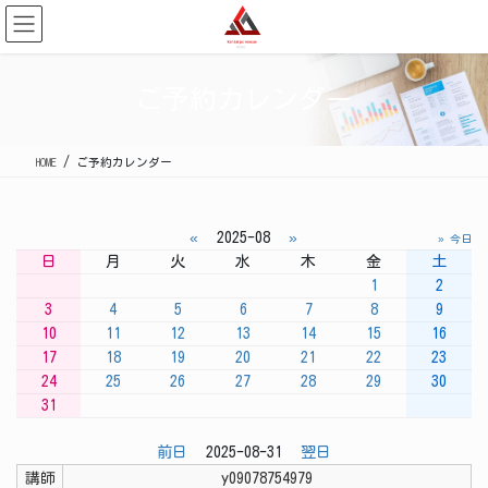
コ
ナ
ン
ビ
テ
ゲ
ン
ー
ご予約カレンダー
ツ
シ
に
ョ
移
ン
HOME
ご予約カレンダー
動
に
移
動
«
2025-08
»
» 今日
日
月
火
水
木
金
土
1
2
3
4
5
6
7
8
9
10
11
12
13
14
15
16
17
18
19
20
21
22
23
24
25
26
27
28
29
30
31
前日
2025-08-31
翌日
講師
y09078754979