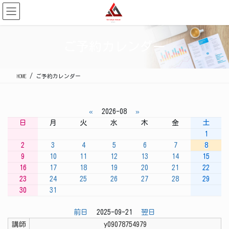
コ
ナ
ン
ビ
テ
ゲ
ン
ー
ご予約カレンダー
ツ
シ
に
ョ
移
ン
HOME
ご予約カレンダー
動
に
移
動
«
2026-08
»
日
月
火
水
木
金
土
1
2
3
4
5
6
7
8
9
10
11
12
13
14
15
16
17
18
19
20
21
22
23
24
25
26
27
28
29
30
31
前日
2025-09-21
翌日
講師
y09078754979