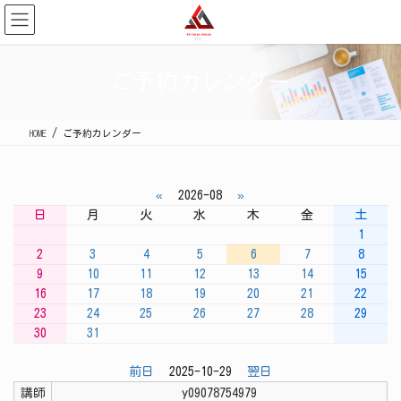
コ
ナ
ン
ビ
テ
ゲ
ン
ー
ご予約カレンダー
ツ
シ
に
ョ
移
ン
HOME
ご予約カレンダー
動
に
移
動
«
2026-08
»
日
月
火
水
木
金
土
1
2
3
4
5
6
7
8
9
10
11
12
13
14
15
16
17
18
19
20
21
22
23
24
25
26
27
28
29
30
31
前日
2025-10-29
翌日
講師
y09078754979