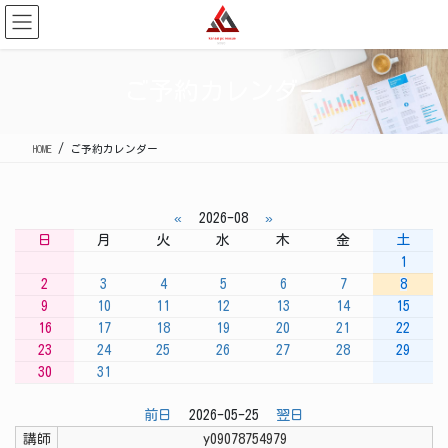
コ
ナ
ン
ビ
テ
ゲ
ン
ー
ご予約カレンダー
ツ
シ
に
ョ
移
ン
HOME
ご予約カレンダー
動
に
移
動
«
2026-08
»
日
月
火
水
木
金
土
1
2
3
4
5
6
7
8
9
10
11
12
13
14
15
16
17
18
19
20
21
22
23
24
25
26
27
28
29
30
31
前日
2026-05-25
翌日
講師
y09078754979