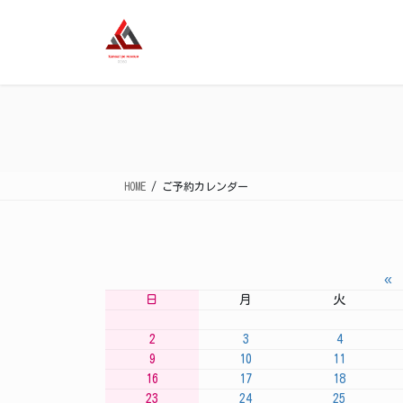
コ
ナ
ン
ビ
テ
ゲ
ン
ー
ツ
シ
に
ョ
移
ン
動
に
移
HOME
ご予約カレンダー
動
«
日
月
火
2
3
4
9
10
11
16
17
18
23
24
25