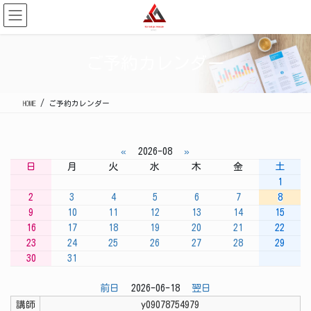
コ
ナ
ン
ビ
テ
ゲ
ン
ー
ご予約カレンダー
ツ
シ
に
ョ
移
ン
HOME
ご予約カレンダー
動
に
移
動
«
2026-08
»
日
月
火
水
木
金
土
1
2
3
4
5
6
7
8
9
10
11
12
13
14
15
16
17
18
19
20
21
22
23
24
25
26
27
28
29
30
31
前日
2026-06-18
翌日
講師
y09078754979