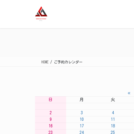
コ
ナ
ン
ビ
テ
ゲ
ン
ー
ツ
シ
に
ョ
移
ン
動
に
移
HOME
ご予約カレンダー
動
«
日
月
火
2
3
4
9
10
11
16
17
18
23
24
25