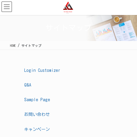
コ
ナ
ン
ビ
テ
ゲ
ン
ー
サイトマップ
ツ
シ
に
ョ
移
ン
HOME
サイトマップ
動
に
移
動
Login Customizer
Q&A
Sample Page
お問い合わせ
キャンペーン