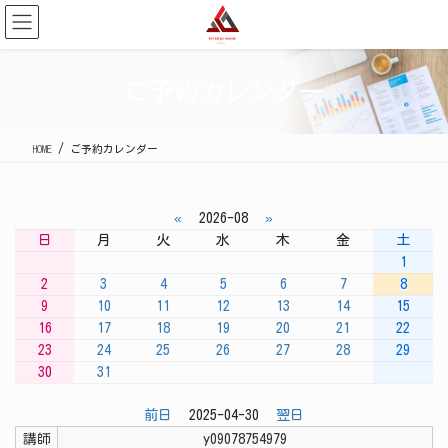
コ
ナ
ン
ビ
テ
ゲ
ン
ー
ご予約カレンダー
ツ
シ
に
ョ
移
ン
HOME
ご予約カレンダー
動
に
移
動
«
2026-08
»
日
月
火
水
木
金
土
1
2
3
4
5
6
7
8
9
10
11
12
13
14
15
16
17
18
19
20
21
22
23
24
25
26
27
28
29
30
31
前日
2025-04-30
翌日
講師
y09078754979